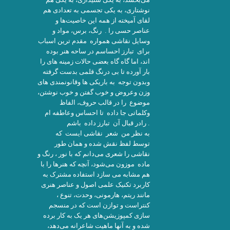
نوشتاری، به یکی تجسمی به تعدادی هم
لقای آمیخته از همه این خاصیت‌ها و
عناصر حسی را . رنگ، برس، مواد و
وسايل نقاشى همواره مقدم ترين اسباب
برای تبارز احساسم در ساحه هنر بوده
اند، اما گاه گاه بعضی حالات زمينه هاى را
بار آورده تا بی درنگ قلمی بدست گرفته
وبدون توجه به باریکی ها وقانونمندی هاى
وزن وعروض و خوب گفتن و خوب نوشتن،
موضوع را در قالب حروف، الفاظ
وکلماتی جا داده تا احساس وعاطفه ام
رادر قبال آن تبارز داده باشم .
به نظر من شعر نقاشی ایست که
توسط لفظ نقش شده و همان طور
نقاشی را شعری می‌دانم که با نور ، رنگ و
ماده موزون می‌شود، آنچه که هنرها را با
هم مشابه می سازد استفاده مشترک به
کاربرد تکنیک علمی اصول و عناصر هنری
مانند ریتم، هارمونی، وحدت، تنوع ،
کنتراست و توازن است که در منسجم
سازی کمپوزیشن‌های هر یک به کار برده
شده و به آنها ماهیت شاعرانه می‌دهد،