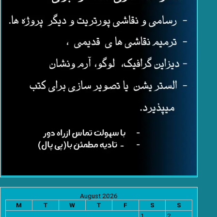
August 2026
M
T
W
T
F
S
S
1
2